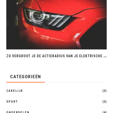
Z
O VERGROOT JE DE ACTIERADIUS VAN JE ELEKTRISCHE AUTO
CATEGORIEËN
ZAKELIJK
(3)
SPORT
(3)
ONDERDELEN
(4)