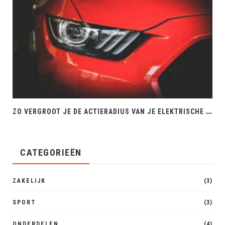
Z
O VERGROOT JE DE ACTIERADIUS VAN JE ELEKTRISCHE AUTO
CATEGORIEËN
ZAKELIJK
(3)
SPORT
(3)
ONDERDELEN
(4)